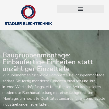
Baugruppenmontage:
Einbaufertige Einheiten statt
unzähliger Einzelteile
Wir übernehmen für Sie die komplette Baugruppenmontage,
sodass Sie fertig montierte Einheiten erhalten und Ihre
interne Wertschöpfungskette entlasten. Wir kombinieren
modernste Blechbearbeitung mit einer fachgerechten
Montage, um höchste Qualitätsstandards für anspruchsvolle
Industriekunden zu erfüllen.